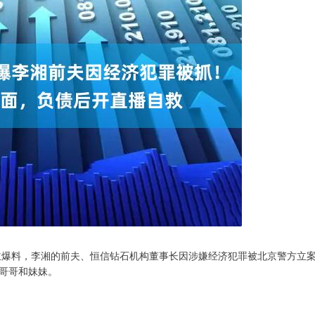
博主爆料，李湘的前夫、恒信钻石机构董事长因涉嫌经济犯罪被北京警方立
哥哥和妹妹。