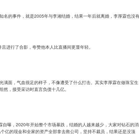
知名的事件，就是2005年与李湘结婚，结果一年后就离婚，李厚霖也没
并且进行了合影，夸赞他本人比直播间更显年轻。
光满面，气血很足的样子，不像遭受了什么打击。其实李厚霖在做珠宝生
坦然，接受采访时直言负债十几亿。
霖自曝，2020年开始整个市场暴跌，结婚的人越来越少，大家对钻石的消
十几个亿的现金和全家的资产全部拿去救公司，坚持不裁员，结果还是没顶