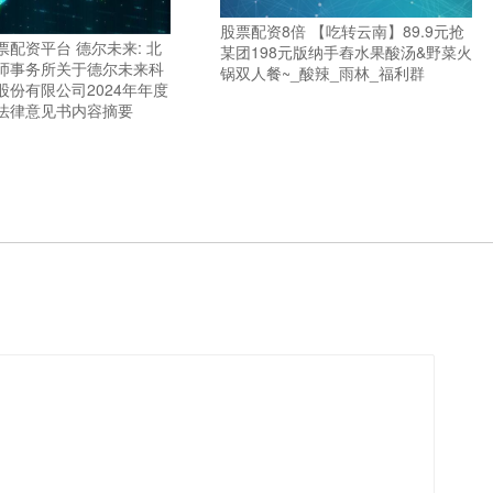
股票配资8倍 【吃转云南】89.9元抢
配资平台 德尔未来: 北
某团198元版纳手舂水果酸汤&野菜火
师事务所关于德尔未来科
锅双人餐~_酸辣_雨林_福利群
股份有限公司2024年年度
法律意见书内容摘要